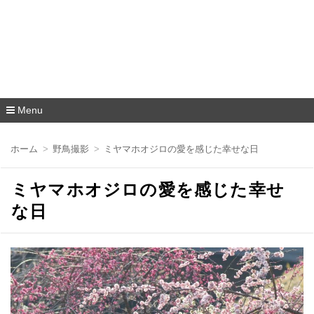
Menu
コ
ン
ホーム
野鳥撮影
ミヤマホオジロの愛を感じた幸せな日
テ
ン
ツ
ミヤマホオジロの愛を感じた幸せ
へ
移
な日
動