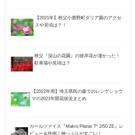
【2021年】秩父小鹿野町ダリア園のアクセ
スや見頃は？！
秩父『深山の花園』の彼岸花が凄かった！
駐車場や見頃は？
【2022年用】埼玉県民の森でのレンゲショウ
マの2021年開花状況まとめ
カールツァイス『Makro Planar T* 2/50 ZE』レ
ビュー＆作例！神っぷりがすごい！