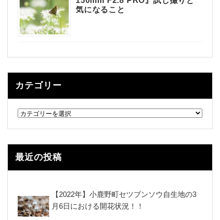
150mm F2.8 PRO』試し撮りと
気になること
カテゴリー
カ
テ
ゴ
リ
ー
最近の投稿
【2022年】小鹿野町セツブンソウ自生地の3
月6日における開花状況！！