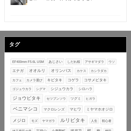
タグ
あじさい
EF400mm F5.6L USM
しだれ桜
アサギマダラ
ウソ
オオルリ
オリンパス
エナガ
カケス
カシラダカ
キビタキ
コゲラ
コサメビタキ
カフェ
カメラ選び
シジュウカラ
シロハラ
ゴジュウカラ
シグマ
ジョウビタキ
ツグミ
セツブンソウ
ヒガラ
ベニマシコ
マヒワ
マクロレンズ
ミヤマホオジロ
ルリビタキ
メジロ
モズ
ヤマガラ
人生
初心者
桜