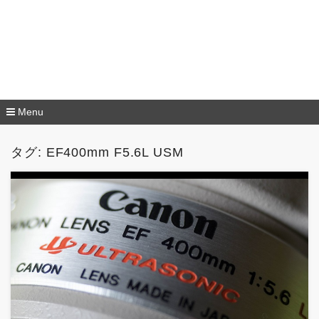
Menu
コ
ン
タグ: EF400mm F5.6L USM
テ
ン
ツ
へ
移
動