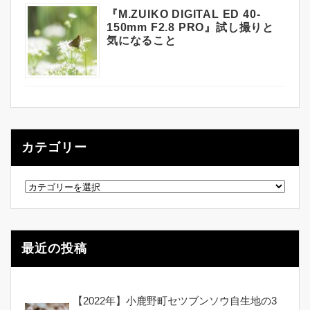
『M.ZUIKO DIGITAL ED 40-
150mm F2.8 PRO』試し撮りと
気になること
カテゴリー
カ
テ
ゴ
リ
ー
最近の投稿
【2022年】小鹿野町セツブンソウ自生地の3