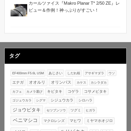
カールツァイス『Makro Planar T* 2/50 ZE』レ
ビュー＆作例！神っぷりがすごい！
タグ
あじさい
EF400mm F5.6L USM
しだれ桜
アサギマダラ
ウソ
オオルリ
オリンパス
エナガ
カケス
カシラダカ
キビタキ
コゲラ
コサメビタキ
カフェ
カメラ選び
シジュウカラ
シロハラ
ゴジュウカラ
シグマ
ジョウビタキ
ツグミ
セツブンソウ
ヒガラ
ベニマシコ
マヒワ
マクロレンズ
ミヤマホオジロ