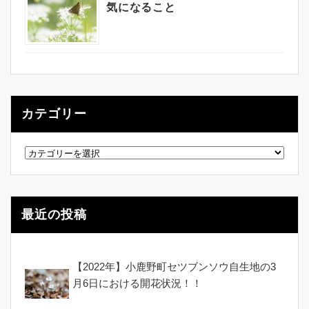
気になること
カテゴリー
カ
テ
ゴ
リ
ー
最近の投稿
【2022年】小鹿野町セツブンソウ自生地の3
月6日における開花状況！！