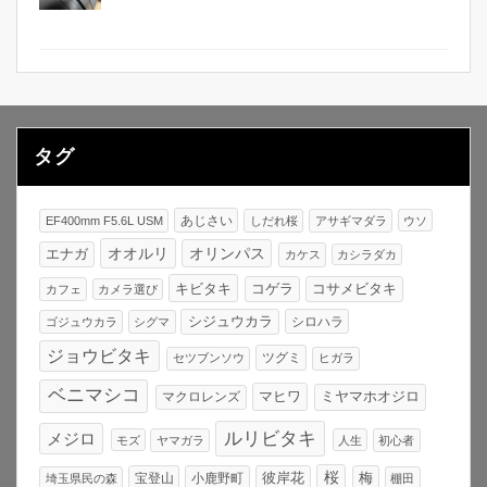
タグ
あじさい
EF400mm F5.6L USM
しだれ桜
アサギマダラ
ウソ
オオルリ
オリンパス
エナガ
カケス
カシラダカ
キビタキ
コゲラ
コサメビタキ
カフェ
カメラ選び
シジュウカラ
シロハラ
ゴジュウカラ
シグマ
ジョウビタキ
ツグミ
セツブンソウ
ヒガラ
ベニマシコ
マヒワ
マクロレンズ
ミヤマホオジロ
ルリビタキ
メジロ
モズ
ヤマガラ
人生
初心者
桜
宝登山
小鹿野町
彼岸花
梅
埼玉県民の森
棚田