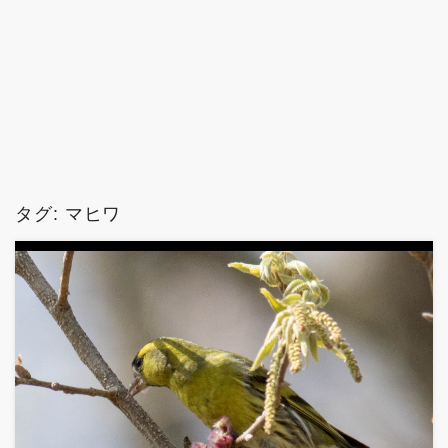
コ
ン
タグ: マヒワ
テ
ン
ツ
へ
移
動