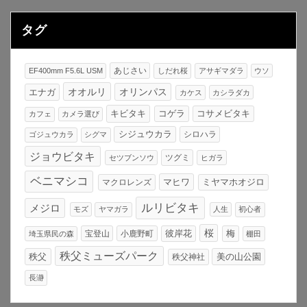
タグ
あじさい
EF400mm F5.6L USM
しだれ桜
アサギマダラ
ウソ
オオルリ
オリンパス
エナガ
カケス
カシラダカ
キビタキ
コゲラ
コサメビタキ
カフェ
カメラ選び
シジュウカラ
シロハラ
ゴジュウカラ
シグマ
ジョウビタキ
ツグミ
セツブンソウ
ヒガラ
ベニマシコ
マヒワ
マクロレンズ
ミヤマホオジロ
ルリビタキ
メジロ
モズ
ヤマガラ
人生
初心者
桜
宝登山
小鹿野町
彼岸花
梅
埼玉県民の森
棚田
秩父ミューズパーク
秩父
美の山公園
秩父神社
長瀞