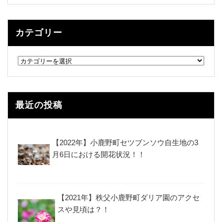
カテゴリー
カ
テ
ゴ
リ
ー
最近の投稿
【2022年】小鹿野町セツブンソウ自生地の3
月6日における開花状況！！
【2021年】秩父小鹿野町ダリア園のアクセ
スや見頃は？！