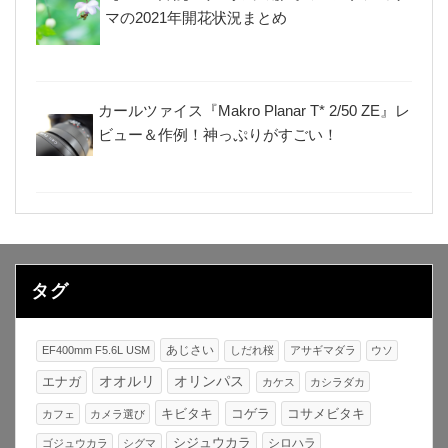
マの2021年開花状況まとめ
カールツァイス『Makro Planar T* 2/50 ZE』レ
ビュー＆作例！神っぷりがすごい！
タグ
あじさい
EF400mm F5.6L USM
しだれ桜
アサギマダラ
ウソ
オオルリ
オリンパス
エナガ
カケス
カシラダカ
キビタキ
コゲラ
コサメビタキ
カフェ
カメラ選び
シジュウカラ
シロハラ
ゴジュウカラ
シグマ