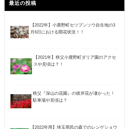
ー
最近の投稿
【2022年】小鹿野町セツブンソウ自生地の3
月6日における開花状況！！
【2021年】秩父小鹿野町ダリア園のアクセ
スや見頃は？！
秩父『深山の花園』の彼岸花が凄かった！
駐車場や見頃は？
【2022年用】埼玉県民の森でのレンゲショウ