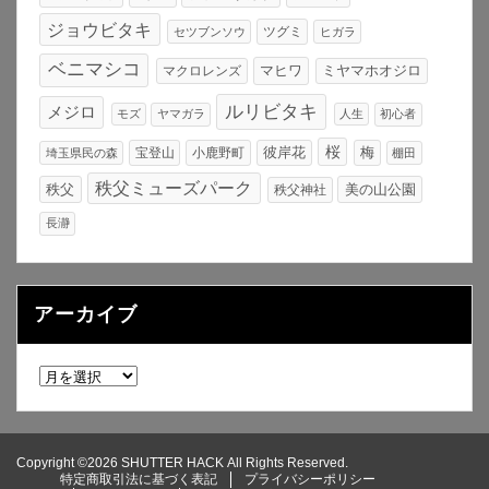
ジョウビタキ
ツグミ
セツブンソウ
ヒガラ
ベニマシコ
マヒワ
マクロレンズ
ミヤマホオジロ
ルリビタキ
メジロ
モズ
ヤマガラ
人生
初心者
桜
宝登山
小鹿野町
彼岸花
梅
埼玉県民の森
棚田
秩父ミューズパーク
秩父
美の山公園
秩父神社
長瀞
アーカイブ
ア
ー
カ
イ
Copyright ©2026 SHUTTER HACK All Rights Reserved.
ブ
特定商取引法に基づく表記
プライバシーポリシー