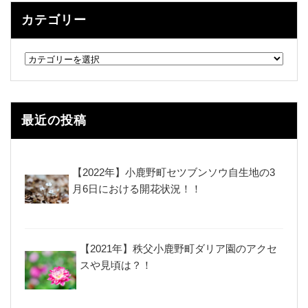
カテゴリー
カ
テ
ゴ
リ
ー
最近の投稿
【2022年】小鹿野町セツブンソウ自生地の3
月6日における開花状況！！
【2021年】秩父小鹿野町ダリア園のアクセ
スや見頃は？！