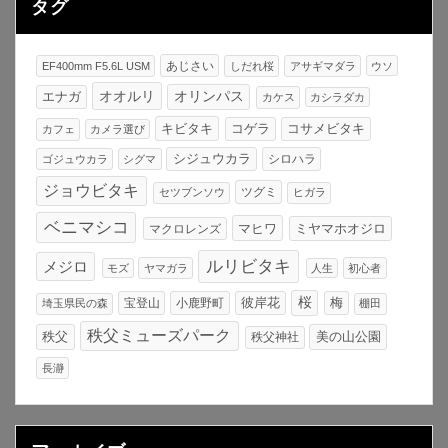
タグ
あじさい
EF400mm F5.6L USM
しだれ桜
アサギマダラ
ウソ
オオルリ
オリンパス
エナガ
カケス
カシラダカ
キビタキ
コゲラ
コサメビタキ
カフェ
カメラ選び
シジュウカラ
シロハラ
ゴジュウカラ
シグマ
ジョウビタキ
ツグミ
セツブンソウ
ヒガラ
ベニマシコ
マヒワ
マクロレンズ
ミヤマホオジロ
ルリビタキ
メジロ
モズ
ヤマガラ
人生
初心者
桜
宝登山
小鹿野町
彼岸花
梅
埼玉県民の森
棚田
秩父ミューズパーク
秩父
美の山公園
秩父神社
長瀞