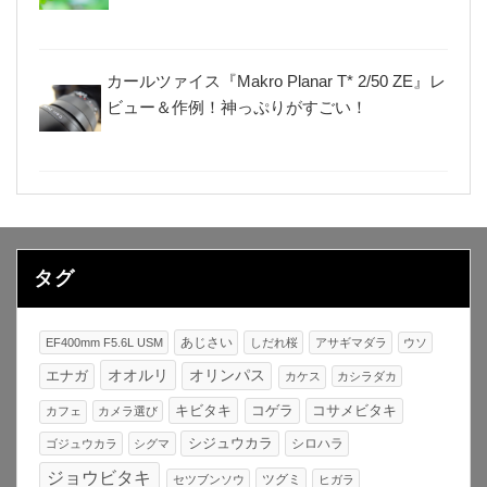
カールツァイス『Makro Planar T* 2/50 ZE』レ
ビュー＆作例！神っぷりがすごい！
タグ
あじさい
EF400mm F5.6L USM
しだれ桜
アサギマダラ
ウソ
オオルリ
オリンパス
エナガ
カケス
カシラダカ
キビタキ
コゲラ
コサメビタキ
カフェ
カメラ選び
シジュウカラ
シロハラ
ゴジュウカラ
シグマ
ジョウビタキ
ツグミ
セツブンソウ
ヒガラ